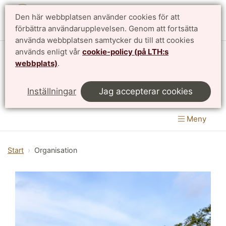
Den här webbplatsen använder cookies för att
English
förbättra användarupplevelsen. Genom att fortsätta
använda webbplatsen samtycker du till att cookies
används enligt vår
cookie-policy (på LTH:s
Matematikcentrum
webbplats)
.
LTH, Lunds Tekniska Högskola
&
Inställningar
Jag accepterar cookies
Naturvetenskapliga fakulteten
Meny
Start
Organisation