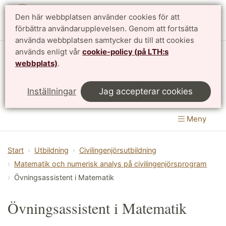
Den här webbplatsen använder cookies för att
English
förbättra användarupplevelsen. Genom att fortsätta
använda webbplatsen samtycker du till att cookies
används enligt vår
cookie-policy (på LTH:s
Matematikcentrum
webbplats)
.
LTH, Lunds Tekniska Högskola
&
Inställningar
Jag accepterar cookies
Naturvetenskapliga fakulteten
Meny
Start
Utbildning
Civilingenjörsutbildning
Matematik och numerisk analys på civilingenjörsprogram
Övningsassistent i Matematik
Övningsassistent i Matematik