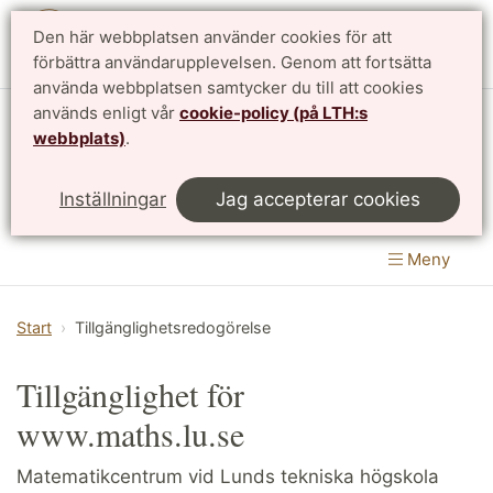
Den här webbplatsen använder cookies för att
English
förbättra användarupplevelsen. Genom att fortsätta
använda webbplatsen samtycker du till att cookies
används enligt vår
cookie-policy (på LTH:s
Matematikcentrum
webbplats)
.
LTH, Lunds Tekniska Högskola
&
Inställningar
Jag accepterar cookies
Naturvetenskapliga fakulteten
Meny
Start
Tillgänglighetsredogörelse
Tillgänglighet för
www.maths.lu.se
Matematikcentrum vid Lunds tekniska högskola