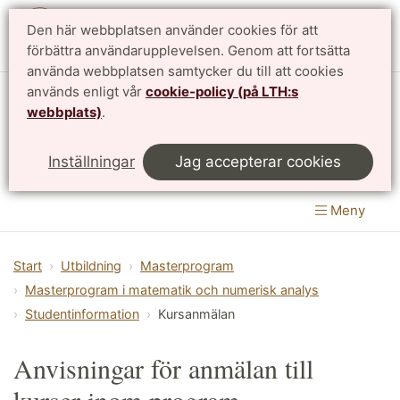
Den här webbplatsen använder cookies för att
English
förbättra användarupplevelsen. Genom att fortsätta
använda webbplatsen samtycker du till att cookies
används enligt vår
cookie-policy (på LTH:s
Matematikcentrum
webbplats)
.
LTH, Lunds Tekniska Högskola
&
Inställningar
Jag accepterar cookies
Naturvetenskapliga fakulteten
Meny
Start
Utbildning
Masterprogram
Masterprogram i matematik och numerisk analys
Studentinformation
Kursanmälan
Anvisningar för anmälan till
kurser inom program