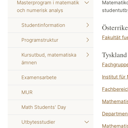
Masterprogram i matematik
Matematikc
och numerisk analys
studentutb
Studentinformation
Österrike
Fakultät fu
Programstruktur
Tyskland
Kursutbud, matematiska
ämnen
Fachgruppe
Institut fü
Examensarbete
Fachbereic
MUR
Mathematis
Math Students' Day
Department
Utbytesstudier
Mathematisc