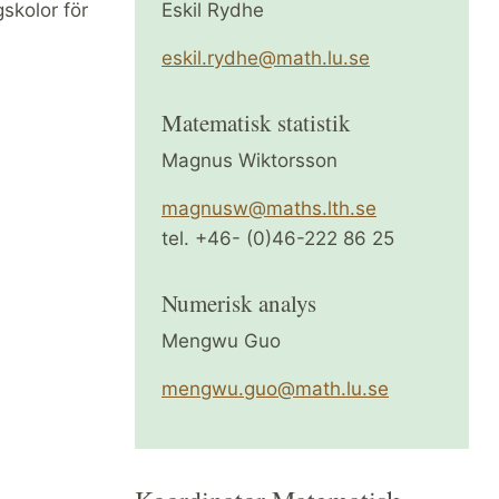
skolor för
Eskil Rydhe
eskil.rydhe@math.lu.se
Matematisk statistik
Magnus Wiktorsson
magnusw@maths.lth.se
tel. +46- (0)46-222 86 25
Numerisk analys
Mengwu Guo
mengwu.guo@math.lu.se