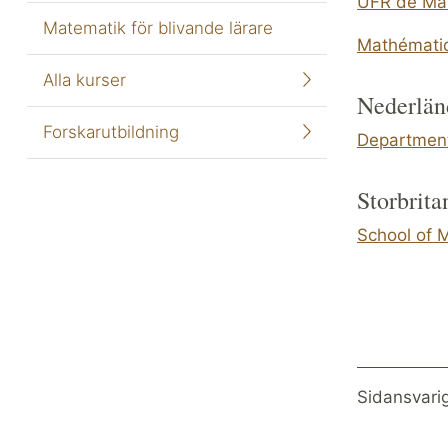
UFR de Mat
Matematik för blivande lärare
Mathématiq
Alla kurser
Nederlän
Forskarutbildning
Department
Storbrita
School of 
Sidansvari