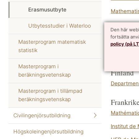
Erasmusutbyte
Mathematis
Fachbereic
Utbytesstudier i Waterloo
Den här webb
fortsätta an
Spanien
Masterprogram matematisk
policy (på L
statistik
Facultad d
Masterprogram i
Finland
beräkningsvetenskap
Department
Masterprogram i tillämpad
beräkningsvetenskap
Frankrik
Mathématiq
Civilingenjörsutbildning
Institut d
Högskoleingenjörsutbildning