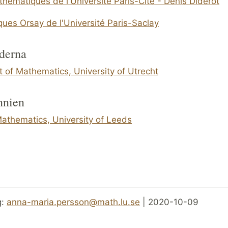
hématiques de l'Université Paris-Cité - Denis Diderot
ues Orsay de l'Université Paris-Saclay
derna
 of Mathematics, University of Utrecht
nnien
Mathematics, University of Leeds
g:
anna-maria.persson@math.lu.se
| 2020-10-09