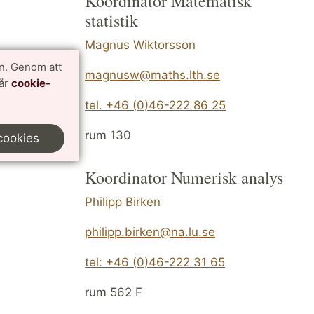
Koordinator Matematisk
statistik
Magnus Wiktorsson
n. Genom att
magnusw@maths.lth.se
vår
cookie-
tel. +46 (0)46-222 86 25
Madrid
rum 130
cookies
Koordinator Numerisk analys
Philipp Birken
philipp.birken@na.lu.se
tel: +46 (0)46-222 31 65
rum 562 F