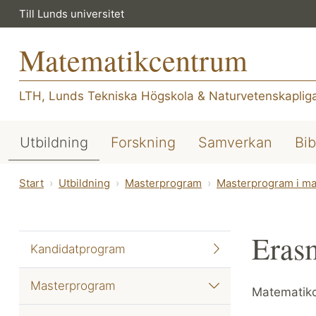
Till Lunds universitet
Matematikcentrum
LTH, Lunds Tekniska Högskola
&
Naturvetenskapliga
Utbildning
Forskning
Samverkan
Bib
Start
Utbildning
Masterprogram
Masterprogram i ma
Eras
Kandidatprogram
Masterprogram
Matematikce