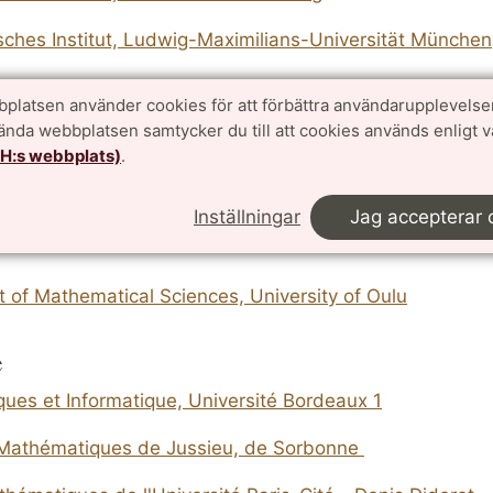
ches Institut, Ludwig-Maximilians-Universität München
h Mathematik, Universität Ulm
platsen använder cookies för att förbättra användarupplevelse
vända webbplatsen samtycker du till att cookies används enligt 
TH:s webbplats)
.
e Ciencias Matemáticas, Universidad Complutense de 
Inställningar
Jag accepterar 
 of Mathematical Sciences, University of Oulu
e
ues et Informatique, Université Bordeaux 1
e Mathématiques de Jussieu, de Sorbonne