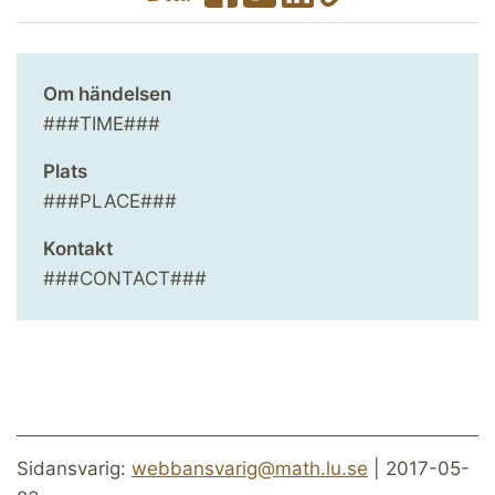
Om händelsen
###TIME###
Plats
###PLACE###
Kontakt
###CONTACT###
Sidansvarig:
webbansvarig@math.lu.se
| 2017-05-