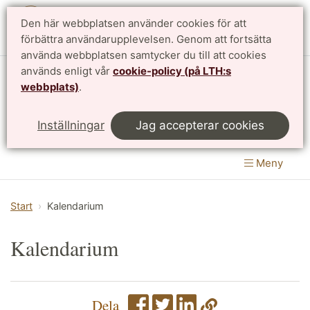
Den här webbplatsen använder cookies för att
English
förbättra användarupplevelsen. Genom att fortsätta
använda webbplatsen samtycker du till att cookies
används enligt vår
cookie-policy (på LTH:s
Matematikcentrum
webbplats)
.
LTH, Lunds Tekniska Högskola
&
Inställningar
Jag accepterar cookies
Naturvetenskapliga fakulteten
Meny
Start
Kalendarium
Kalendarium
Dela