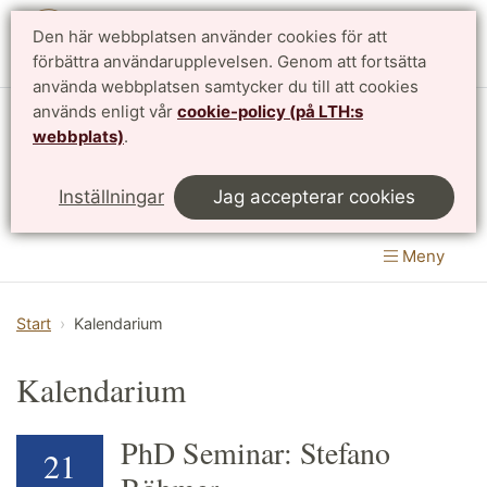
Den här webbplatsen använder cookies för att
English
förbättra användarupplevelsen. Genom att fortsätta
använda webbplatsen samtycker du till att cookies
används enligt vår
cookie-policy (på LTH:s
Matematikcentrum
webbplats)
.
LTH, Lunds Tekniska Högskola
&
Inställningar
Jag accepterar cookies
Naturvetenskapliga fakulteten
Meny
Start
Kalendarium
Kalendarium
PhD Seminar: Stefano
21