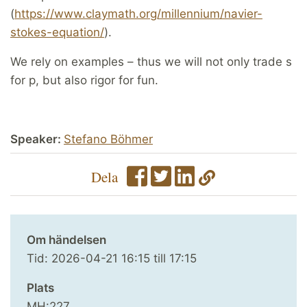
(
https://www.claymath.org/millennium/navier-
stokes-equation/
).
We rely on examples – thus we will not only trade s
for p, but also rigor for fun.
Speaker:
Stefano Böhmer
Dela
Om händelsen
Tid:
2026-04-21
16:15
till
17:15
Plats
MH:227