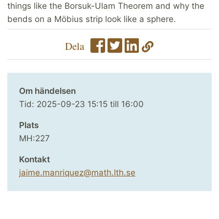
things like the Borsuk-Ulam Theorem and why the
bends on a Möbius strip look like a sphere.
Dela
Om händelsen
Tid:
2025-09-23
15:15
till
16:00
Plats
MH:227
Kontakt
jaime.manriquez@math.lth.se