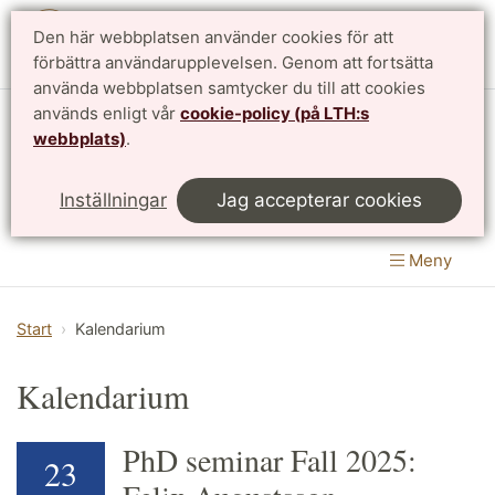
Den här webbplatsen använder cookies för att
English
förbättra användarupplevelsen. Genom att fortsätta
använda webbplatsen samtycker du till att cookies
används enligt vår
cookie-policy (på LTH:s
Matematikcentrum
webbplats)
.
LTH, Lunds Tekniska Högskola
&
Inställningar
Jag accepterar cookies
Naturvetenskapliga fakulteten
Meny
Start
Kalendarium
Kalendarium
PhD seminar Fall 2025:
23