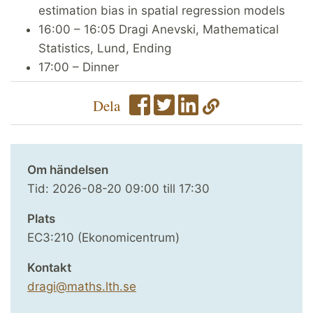
estimation bias in spatial regression models
16:00 – 16:05 Dragi Anevski, Mathematical
Statistics, Lund, Ending
17:00 – Dinner
Dela
Om händelsen
Tid:
2026-08-20
09:00
till
17:30
Plats
EC3:210 (Ekonomicentrum)
Kontakt
dragi@maths.lth.se