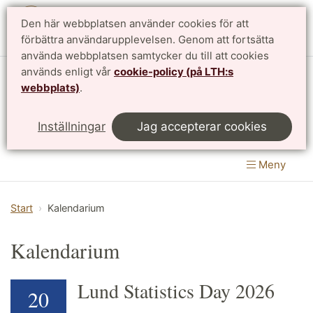
Den här webbplatsen använder cookies för att
English
förbättra användarupplevelsen. Genom att fortsätta
använda webbplatsen samtycker du till att cookies
används enligt vår
cookie-policy (på LTH:s
Matematikcentrum
webbplats)
.
LTH, Lunds Tekniska Högskola
&
Inställningar
Jag accepterar cookies
Naturvetenskapliga fakulteten
Meny
Start
Kalendarium
Kalendarium
Lund Statistics Day 2026
20