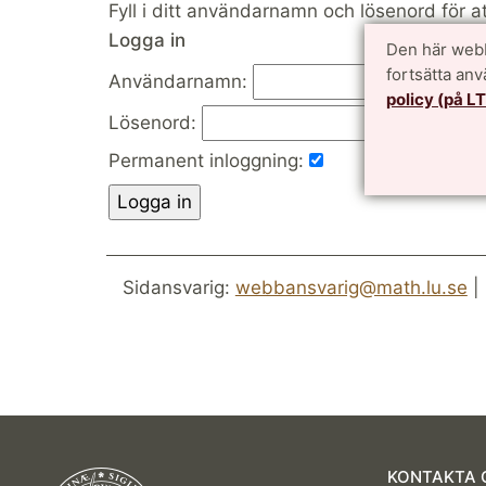
Fyll i ditt användarnamn och lösenord för a
Logga in
Den här webb
fortsätta an
Användarnamn:
policy (på L
Lösenord:
Permanent inloggning:
Sidansvarig:
webbansvarig@math.lu.se
|
KONTAKTA 