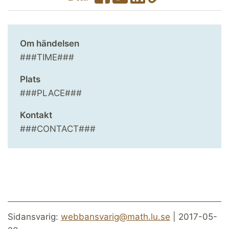
Om händelsen
###TIME###
Plats
###PLACE###
Kontakt
###CONTACT###
Sidansvarig:
webbansvarig@math.lu.se
| 2017-05-