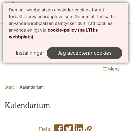
Den här webbplatsen använder cookies för att
English
förbättra användarupplevelsen. Genom att fortsätta
använda webbplatsen samtycker du till att cookies
används enligt vår
cookie-policy (på LTH:s
Matematikcentrum
webbplats)
.
LTH, Lunds Tekniska Högskola
&
Inställningar
Jag accepterar cookies
Naturvetenskapliga fakulteten
Meny
Start
Kalendarium
Kalendarium
Dela