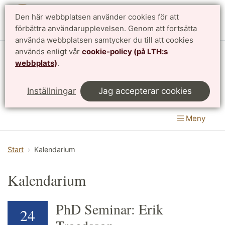
Den här webbplatsen använder cookies för att
English
förbättra användarupplevelsen. Genom att fortsätta
använda webbplatsen samtycker du till att cookies
används enligt vår
cookie-policy (på LTH:s
Matematikcentrum
webbplats)
.
LTH, Lunds Tekniska Högskola
&
Inställningar
Jag accepterar cookies
Naturvetenskapliga fakulteten
Meny
Start
Kalendarium
Kalendarium
PhD Seminar: Erik
24