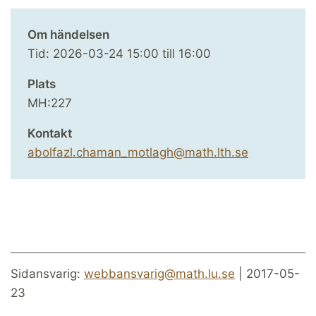
Om händelsen
Tid:
2026-03-24
15:00
till
16:00
Plats
MH:227
Kontakt
abolfazl.chaman_motlagh@math.lth.se
Sidansvarig:
webbansvarig@math.lu.se
| 2017-05-
23