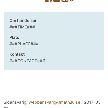
Om händelsen
###TIME###
Plats
###PLACE###
Kontakt
###CONTACT###
Sidansvarig:
webbansvarig@math.lu.se
| 2017-05-