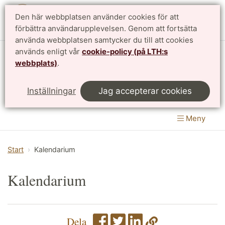
Den här webbplatsen använder cookies för att
English
förbättra användarupplevelsen. Genom att fortsätta
använda webbplatsen samtycker du till att cookies
används enligt vår
cookie-policy (på LTH:s
Matematikcentrum
webbplats)
.
LTH, Lunds Tekniska Högskola
&
Inställningar
Jag accepterar cookies
Naturvetenskapliga fakulteten
Meny
Start
Kalendarium
Kalendarium
Dela