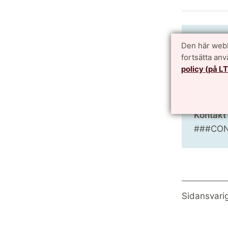
Om hän
Den här webb
fortsätta an
###TIM
policy (på L
Plats
###PLA
Kontakt
###CO
Sidansvari