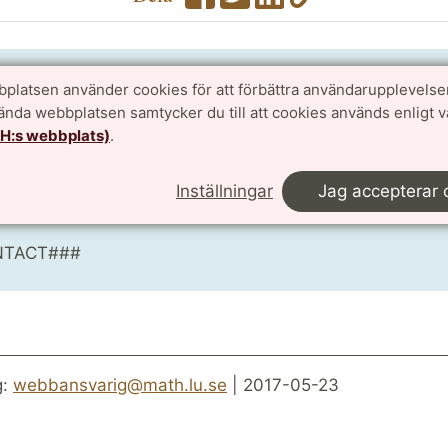
delsen
platsen använder cookies för att förbättra användarupplevelse
vända webbplatsen samtycker du till att cookies används enligt 
E###
TH:s webbplats)
.
CE###
Inställningar
Jag accepterar 
NTACT###
g:
webbansvarig@math.lu.se
| 2017-05-23