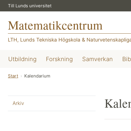
Till Lunds universitet
Matematikcentrum
LTH, Lunds Tekniska Högskola
&
Naturvetenskapliga
Utbildning
Forskning
Samverkan
Bib
Start
Kalendarium
Kale
Arkiv