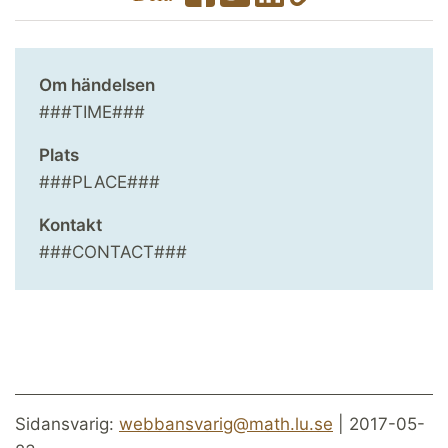
Om händelsen
###TIME###
Plats
###PLACE###
Kontakt
###CONTACT###
Sidansvarig:
webbansvarig@math.lu.se
| 2017-05-