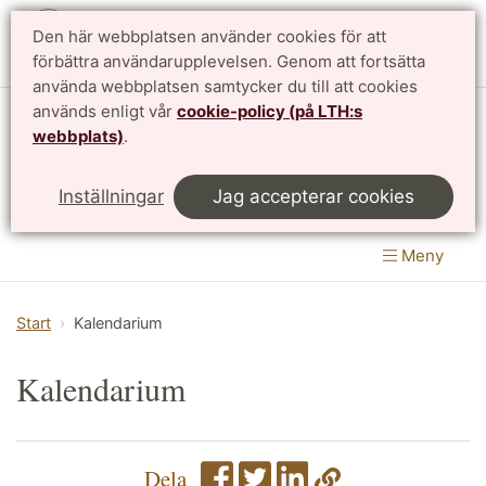
Den här webbplatsen använder cookies för att
English
förbättra användarupplevelsen. Genom att fortsätta
använda webbplatsen samtycker du till att cookies
används enligt vår
cookie-policy (på LTH:s
Matematikcentrum
webbplats)
.
LTH, Lunds Tekniska Högskola
&
Inställningar
Jag accepterar cookies
Naturvetenskapliga fakulteten
Meny
Start
Kalendarium
Kalendarium
Dela