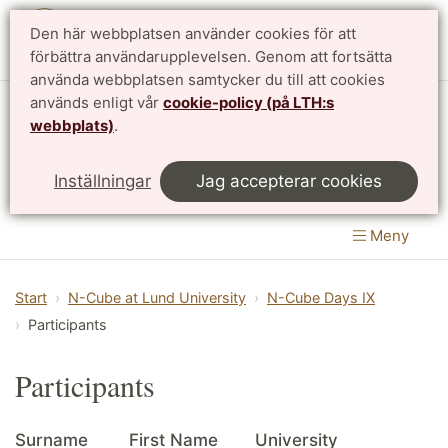
Den här webbplatsen använder cookies för att
English
förbättra användarupplevelsen. Genom att fortsätta
använda webbplatsen samtycker du till att cookies
används enligt vår
cookie-policy (på LTH:s
Matematikcentrum
webbplats)
.
LTH, Lunds Tekniska Högskola
&
Inställningar
Jag accepterar cookies
Naturvetenskapliga fakulteten
Meny
Start
N-Cube at Lund University
N-Cube Days IX
Participants
Participants
Surname
First Name
University