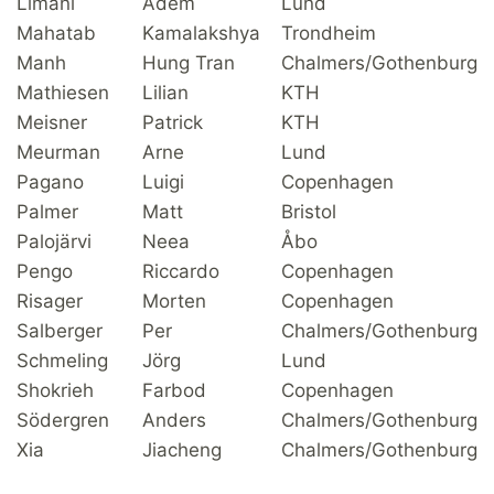
Limani
Adem
Lund
Mahatab
Kamalakshya
Trondheim
Manh
Hung Tran
Chalmers/Gothenburg
Mathiesen
Lilian
KTH
Meisner
Patrick
KTH
Meurman
Arne
Lund
Pagano
Luigi
Copenhagen
Palmer
Matt
Bristol
Palojärvi
Neea
Åbo
Pengo
Riccardo
Copenhagen
Risager
Morten
Copenhagen
Salberger
Per
Chalmers/Gothenburg
Schmeling
Jörg
Lund
Shokrieh
Farbod
Copenhagen
Södergren
Anders
Chalmers/Gothenburg
Xia
Jiacheng
Chalmers/Gothenburg