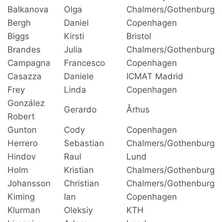
Balkanova
Olga
Chalmers/Gothenburg
Bergh
Daniel
Copenhagen
Biggs
Kirsti
Bristol
Brandes
Julia
Chalmers/Gothenburg
Campagna
Francesco
Copenhagen
Casazza
Daniele
ICMAT Madrid
Frey
Linda
Copenhagen
González
Gerardo
Århus
Robert
Gunton
Cody
Copenhagen
Herrero
Sebastian
Chalmers/Gothenburg
Hindov
Raul
Lund
Holm
Kristian
Chalmers/Gothenburg
Johansson
Christian
Chalmers/Gothenburg
Kiming
Ian
Copenhagen
Klurman
Oleksiy
KTH