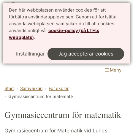
Den här webbplatsen använder cookies för att
English
förbättra användarupplevelsen. Genom att fortsätta
använda webbplatsen samtycker du till att cookies
används enligt vår
cookie-policy (på LTH:s
Matematikcentrum
webbplats)
.
LTH, Lunds Tekniska Högskola
&
Inställningar
Jag accepterar cookies
Naturvetenskapliga fakulteten
Meny
Start
Samverkan
För skolor
Gymnasiecentrum för matematik
Gymnasiecentrum för matematik
Gymnasiecentrum för Matematik vid Lunds