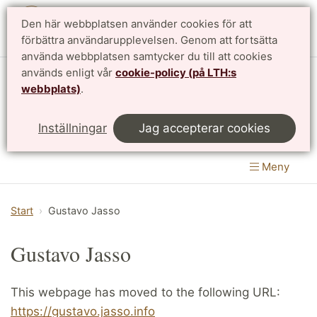
Den här webbplatsen använder cookies för att
English
förbättra användarupplevelsen. Genom att fortsätta
använda webbplatsen samtycker du till att cookies
används enligt vår
cookie-policy (på LTH:s
Matematikcentrum
webbplats)
.
LTH, Lunds Tekniska Högskola
&
Inställningar
Jag accepterar cookies
Naturvetenskapliga fakulteten
Meny
Start
Gustavo Jasso
Gustavo Jasso
This webpage has moved to the following URL:
https://gustavo.jasso.info