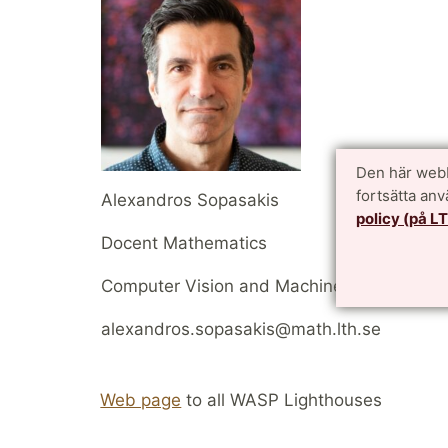
Den här webb
fortsätta an
Alexandros Sopasakis
policy (på L
Docent Mathematics
Computer Vision and Machine Learning
alexandros.sopasakis@math.lth.se
Web page
to all WASP Lighthouses