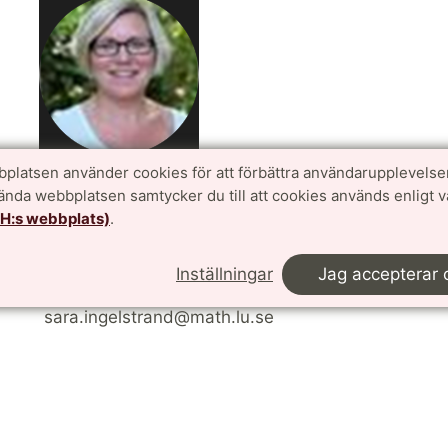
platsen använder cookies för att förbättra användarupplevelse
Sara Ingelstrand
vända webbplatsen samtycker du till att cookies används enligt 
TH:s webbplats)
.
Financial administrator
Inställningar
Jag accepterar 
Mathematics
sara.ingelstrand@math.lu.se