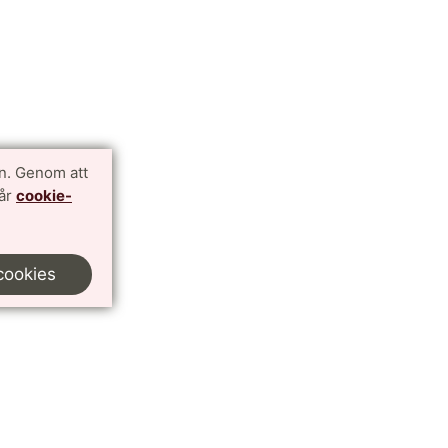
n. Genom att
vår
cookie-
cookies