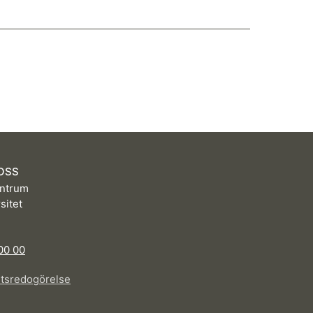
OSS
ntrum
sitet
D
00 00
etsredogörelse