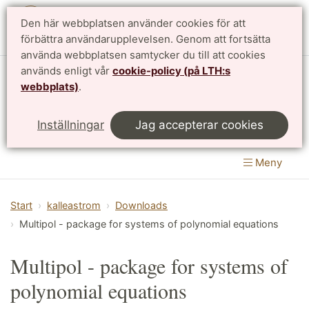
Den här webbplatsen använder cookies för att
English
förbättra användarupplevelsen. Genom att fortsätta
använda webbplatsen samtycker du till att cookies
används enligt vår
cookie-policy (på LTH:s
Matematikcentrum
webbplats)
.
LTH, Lunds Tekniska Högskola
&
Inställningar
Jag accepterar cookies
Naturvetenskapliga fakulteten
Meny
Start
kalleastrom
Downloads
Multipol - package for systems of polynomial equations
Multipol - package for systems of
polynomial equations